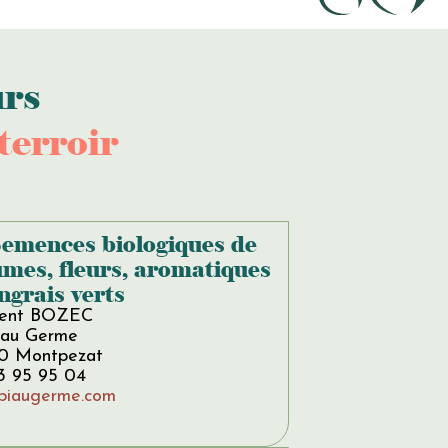
urs
terroir
Semences biologiques de
umes, fleurs, aromatiques
ngrais verts
ent BOZEC
iau Germe
0 Montpezat
3 95 95 04
biaugerme.com