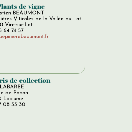
Plants de vigne
astien BEAUMONT
ières Viticoles de la Vallée du Lot
0 Vire-sur-Lot
5 64 74 57
pepinierebeaumont.fr
ris de collection
 LABARBE
aie de Papon
0 Laplume
7 08 33 30