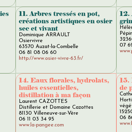
ies
11. Arbres tressés en pot,
12.
créations artistiques en osier
gri
sec et vivant
Hélè
Pépin
Dominique ARRAULT
3236
Osiervivre
07 6
63570 Auzat-la-Combelle
www.p
06 81 08 06 60
http://www.osier-vivre-63.fr/
14. Eaux florales, hydrolats,
15.
huiles essentielles,
de 
distillation à ma façon
Cath
Horti
Laurent CAZOTTES
végé
Distillerie et Domaine Cazottes
15250
81130 Villeneuve-sur-Vère
06 8
06 11 03 34 95
www.h
www.la-pangee.com