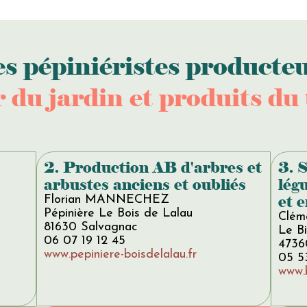
s pépiniéristes producte
 du jardin et produits du 
2. Production AB d'arbres et
3. 
arbustes anciens et oubliés
lég
et e
Florian MANNECHEZ
Pépinière Le Bois de Lalau
Clém
81630 Salvagnac
Le B
06 07 19 12 45
4736
www.pepiniere-boisdelalau.fr
05 5
www.