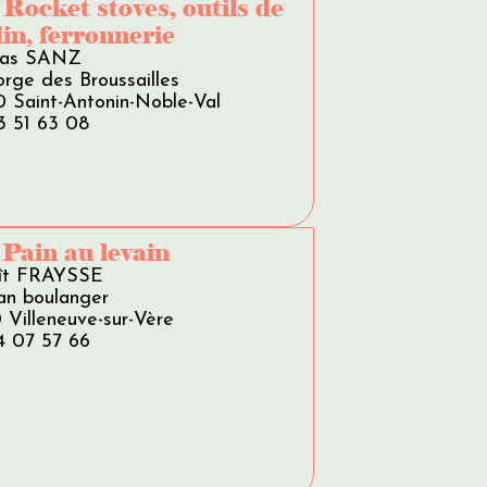
 Rocket stoves, outils de
din, ferronnerie
las SANZ
rge des Broussailles
0 Saint-Antonin-Noble-Val
3 51 63 08
 Pain au levain
ît FRAYSSE
an boulanger
 Villeneuve-sur-Vère
4 07 57 66