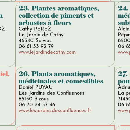
23. Plantes aromatiques,
24.
u
collection de piments et
méd
arbustes à fleurs
sub
OZ
Cathy PEREZ
Alai
Le Jardin de Cathy
Pépin
46340 Salviac
8200
06 61 33 92 79
06 8
www.lejardindecathy.com
www.
iel,
26. Plants aromatiques,
27.
médicinales et comestibles
pou
Daniel PUYAU
Adri
Les Jardins des Confluences
La pé
65150 Bizous
3145
06 70 24 57 46
06 8
www.lesjardinsdesconfluences.fr
www.p