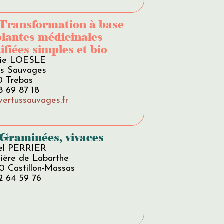
 Transformation à base
plantes médicinales
ifiées simples et bio
lie LOESLE
us Sauvages
0 Trebas
8 69 87 18
vertussauvages.fr
 Graminées, vivaces
el PERRIER
nière de Labarthe
0 Castillon-Massas
2 64 59 76