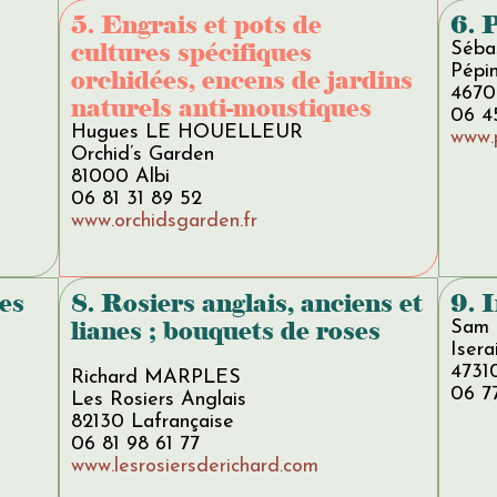
5. Engrais et pots de
6. 
cultures spécifiques
Séb
Pépin
orchidées, encens de jardins
4670
naturels anti-moustiques
06 4
Hugues LE HOUELLEUR
www.
Orchid’s Garden
81000 Albi
06 81 31 89 52
www.orchidsgarden.fr
tes
8. Rosiers anglais, anciens et
9. I
lianes ; bouquets de roses
Sam
Iser
4731
Richard MARPLES
06 7
Les Rosiers Anglais
82130 Lafrançaise
06 81 98 61 77
www.lesrosiersderichard.com