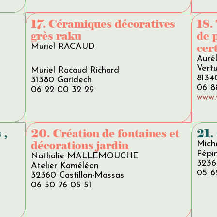
17. Céramiques décoratives
18.
grès raku
de 
cert
Muriel RACAUD
Auré
Vert
Muriel Racaud Richard
8134
31380 Garidech
06 8
06 22 00 32 29
www.
 ,
20. Création de fontaines et
21.
décorations jardin
Mich
Pépi
Nathalie MALLEMOUCHE
3236
Atelier Kaméléon
05 6
32360 Castillon-Massas
06 50 76 05 51