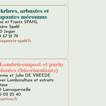
 Arbres, arbustes et
mpantes méconnus
ne et Frantz SPAHL
ière Spahl
0 Jegun
9 67 21 79
epiniere-spahl.fr
 Lombricompost et purin
plantes (biostimulants)
erine et John DE VREEDE
ver Lombriculture et extraits
taux
 Larroquevieille
6 02 25 40
ortiver.fr