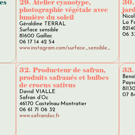
es
29. Atelier cyanotype,
30.
photographie végétale avec
jar
lumière du soleil
Nico
La Fo
Géraldine TERRAL
8214
Surface sensible
06 3
81600 Gaillac
06 17 14 42 54
www.instagram.com/surface_sensible_
32. Producteur de safran,
33.
produits safranés et bulbes
Beno
Pays
de crocus sativus
81130
David VIALLE
07 8
Safran d’Oc
46170 Castelnau-Montratier
06 61 71 06 32
www.safrandoc.fr