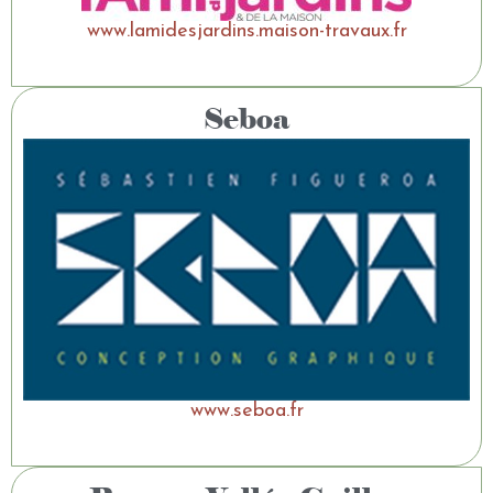
www.lamidesjardins.maison-travaux.fr
Seboa
www.seboa.fr